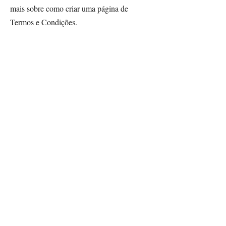
mais sobre como criar uma página de
Termos e Condições.
As explicações e informações fornecidas
aqui são apenas exemplos gerais.
Recomendamos que você busque
orientação jurídica se precisar de ajuda
para entender e criar seus Termos.