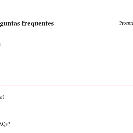
guntas frequentes
Q
ra responder rapidamente a perguntas comuns sobre seu negócio como 
endar um serviço?".
s?
dar os visitantes do site a encontrar respostas rápidas e criar uma me
FAQs?