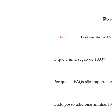
Per
Geral
Configurando uma FA
O que é uma seção de FAQ?
Uma seção de FAQ pode ser usada pa
funcionamento?" ou "Como posso ag
Por que as FAQs são importante
As FAQs são uma ótima maneira de aju
Onde posso adicionar minhas 