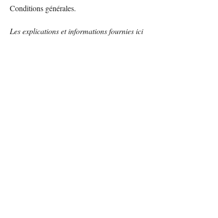
Conditions générales.
Les explications et informations fournies ici
ne sont que des exemples généraux. Nous
vous recommandons de demander des
conseils juridiques si vous avez besoin
d'aide pour comprendre et créer vos
Conditions.